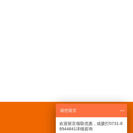
请您留言
咨询热线：
0731-88944842
欢迎留言领取优惠，或拨打0731-8
8944841详细咨询
售后客服：400-874-1314