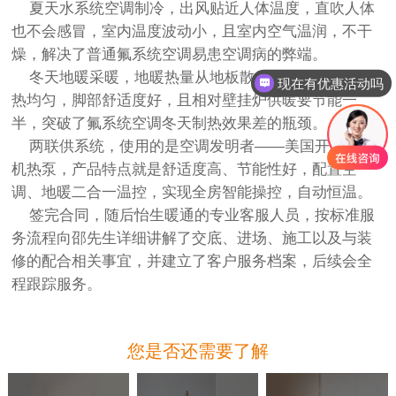
夏天水系统空调制冷，出风贴近人体温度，直吹人体
也不会感冒，室内温度波动小，且室内空气温润，不干
燥，解决了普通氟系统空调易患空调病的弊端。
冬天地暖采暖，地暖热量从地板散发，由下而上，散
现在有优惠活动吗
热均匀，脚部舒适度好，且相对壁挂炉供暖要节能一
半，突破了氟系统空调冬天制热效果差的瓶颈。
两联供系统，使用的是空调发明者——美国开利的水
机热泵，产品特点就是舒适度高、节能性好，配置空
调、地暖二合一温控，实现全房智能操控，自动恒温。
签完合同，随后怡生暖通的专业客服人员，按标准服
务流程向邵先生详细讲解了交底、进场、施工以及与装
修的配合相关事宜，并建立了客户服务档案，后续会全
程跟踪服务。
您是否还需要了解