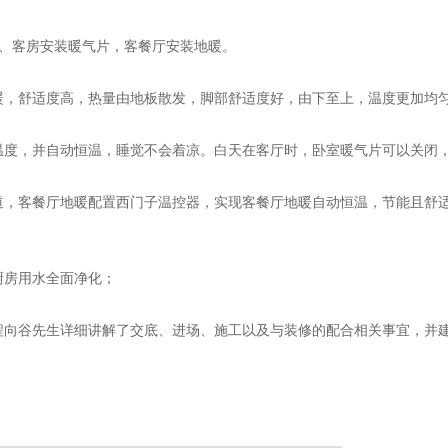
、客房安装暖气片，客餐厅安装地暖。
，舒适度高，热量由地板散发，脚部舒适度好，由下至上，温度更加均
度，并自动恒温，睡觉不会着凉。白天在客厅时，卧室暖气片可以关闭
，客餐厅地暖配置西门子温控器，实现客餐厅地暖自动恒温，节能且舒适
厨房用水全面净化；
向谷先生详细讲解了交底、进场、施工以及与装修的配合相关事宜，并